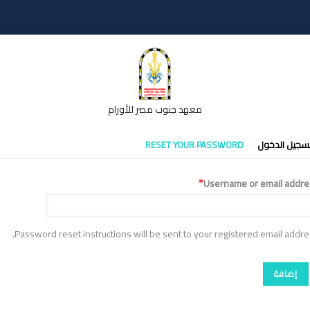
معهد جنوب مصر للأورام
تبويبات
سجيل الدخول
RESET YOUR PASSWORD
أساسية
Username or email addre
Password reset instructions will be sent to your registered email addre