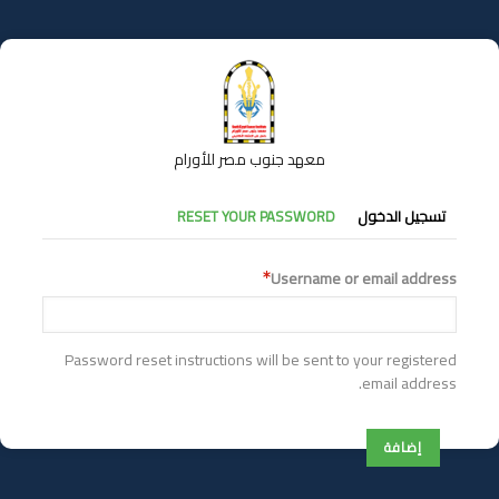
تجاوز
إلى
المحتوى
الرئيسي
معهد جنوب مصر للأورام
التبويبات
تسجيل الدخول
RESET YOUR PASSWORD
الأساسية
Username or email address
Password reset instructions will be sent to your registered
email address.