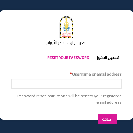
تجاوز
إلى
المحتوى
الرئيسي
معهد جنوب مصر للأورام
التبويبات
تسجيل الدخول
RESET YOUR PASSWORD
الأساسية
Username or email address
Password reset instructions will be sent to your registered
email address.