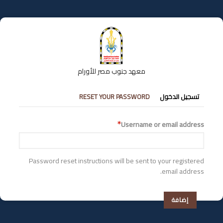
تجاوز
إلى
المحتوى
الرئيسي
معهد جنوب مصر للأورام
التبويبات
تسجيل الدخول
RESET YOUR PASSWORD
الأساسية
Username or email address
Password reset instructions will be sent to your registered
email address.