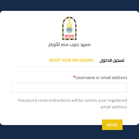
تجاوز
إلى
المحتوى
الرئيسي
معهد جنوب مصر للأورام
التبويبات
تسجيل الدخول
RESET YOUR PASSWORD
الأساسية
Username or email address
Password reset instructions will be sent to your registered
email address.