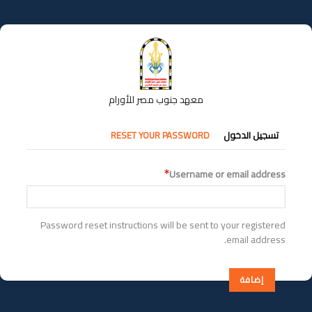
تجاوز
إلى
المحتوى
الرئيسي
معهد جنوب مصر للأورام
التبويبات
تسجيل الدخول
RESET YOUR PASSWORD
الأساسية
Username or email address
Password reset instructions will be sent to your registered
email address.