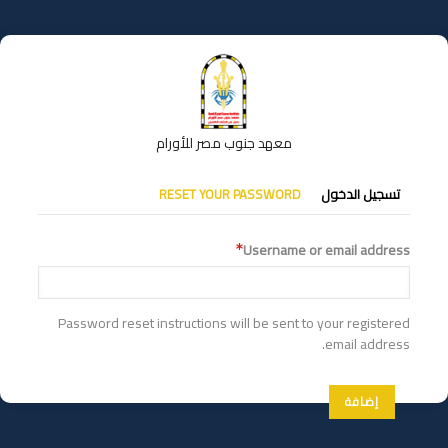
تجاوز
إلى
المحتوى
الرئيسي
معهد جنوب مصر للأورام
التبويبات
تسجيل الدخول
RESET YOUR PASSWORD
الأساسية
Username or email address
Password reset instructions will be sent to your registered
email address.