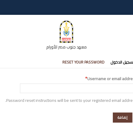
معهد جنوب مصر للأورام
تبويبات
سجيل الدخول
RESET YOUR PASSWORD
أساسية
Username or email addre
Password reset instructions will be sent to your registered email addre