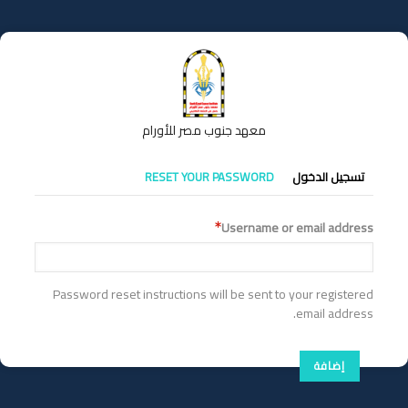
تجاوز
إلى
المحتوى
الرئيسي
معهد جنوب مصر للأورام
التبويبات
تسجيل الدخول
RESET YOUR PASSWORD
الأساسية
Username or email address
Password reset instructions will be sent to your registered
email address.