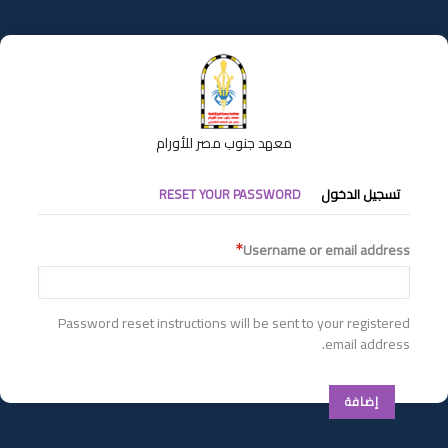
تجاوز
إلى
المحتوى
الرئيسي
معهد جنوب مصر للأورام
التبويبات
تسجيل الدخول
RESET YOUR PASSWORD
الأساسية
Username or email address
Password reset instructions will be sent to your registered
email address.