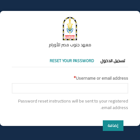
تجاوز
إلى
المحتوى
الرئيسي
معهد جنوب مصر للأورام
التبويبات
تسجيل الدخول
RESET YOUR PASSWORD
الأساسية
Username or email address
Password reset instructions will be sent to your registered
email address.