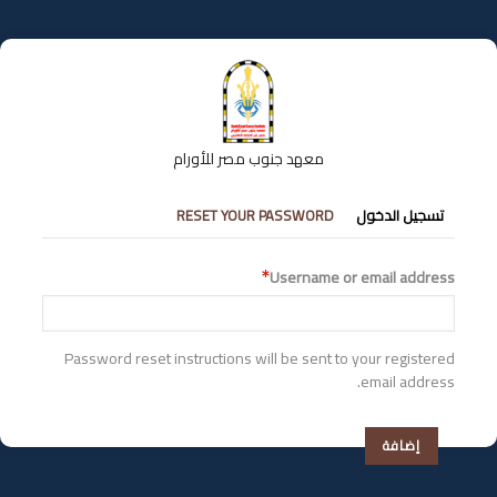
تجاوز
إلى
المحتوى
الرئيسي
معهد جنوب مصر للأورام
التبويبات
تسجيل الدخول
RESET YOUR PASSWORD
الأساسية
Username or email address
Password reset instructions will be sent to your registered
email address.