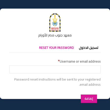
تجاوز
إلى
المحتوى
الرئيسي
معهد جنوب مصر للأورام
التبويبات
تسجيل الدخول
RESET YOUR PASSWORD
الأساسية
Username or email address
Password reset instructions will be sent to your registered
email address.