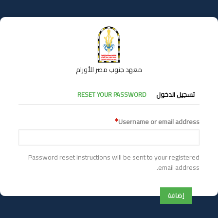
تجاوز
إلى
المحتوى
الرئيسي
معهد جنوب مصر للأورام
التبويبات
تسجيل الدخول
RESET YOUR PASSWORD
الأساسية
Username or email address
Password reset instructions will be sent to your registered
email address.