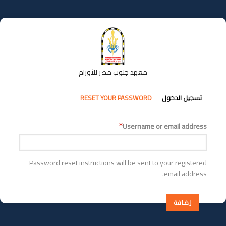
تجاوز
إلى
المحتوى
الرئيسي
معهد جنوب مصر للأورام
التبويبات
تسجيل الدخول
RESET YOUR PASSWORD
الأساسية
Username or email address
Password reset instructions will be sent to your registered
email address.