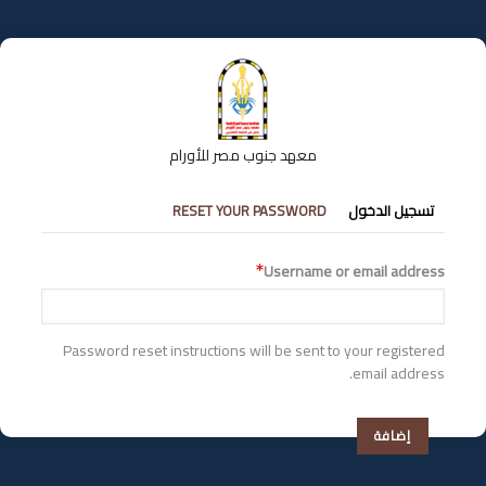
تجاوز
إلى
المحتوى
الرئيسي
معهد جنوب مصر للأورام
التبويبات
تسجيل الدخول
RESET YOUR PASSWORD
الأساسية
Username or email address
Password reset instructions will be sent to your registered
email address.