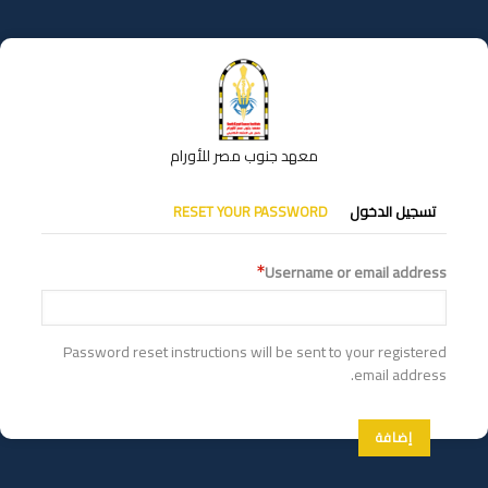
تجاوز
إلى
المحتوى
الرئيسي
معهد جنوب مصر للأورام
التبويبات
تسجيل الدخول
RESET YOUR PASSWORD
الأساسية
Username or email address
Password reset instructions will be sent to your registered
email address.