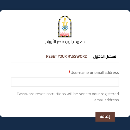
تجاوز
إلى
المحتوى
الرئيسي
معهد جنوب مصر للأورام
التبويبات
تسجيل الدخول
RESET YOUR PASSWORD
الأساسية
Username or email address
Password reset instructions will be sent to your registered
email address.