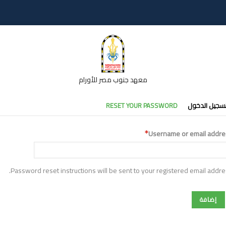
معهد جنوب مصر للأورام
تبويبات
سجيل الدخول
RESET YOUR PASSWORD
أساسية
Username or email addre
Password reset instructions will be sent to your registered email addre