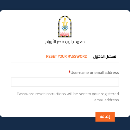
تجاوز
إلى
المحتوى
الرئيسي
معهد جنوب مصر للأورام
التبويبات
تسجيل الدخول
RESET YOUR PASSWORD
الأساسية
Username or email address
Password reset instructions will be sent to your registered
email address.