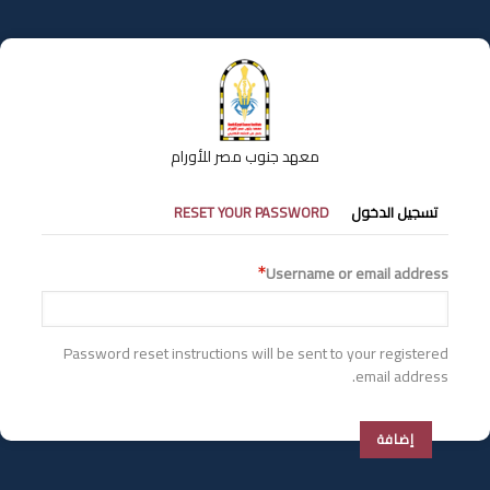
تجاوز
إلى
المحتوى
الرئيسي
معهد جنوب مصر للأورام
التبويبات
تسجيل الدخول
RESET YOUR PASSWORD
الأساسية
Username or email address
Password reset instructions will be sent to your registered
email address.