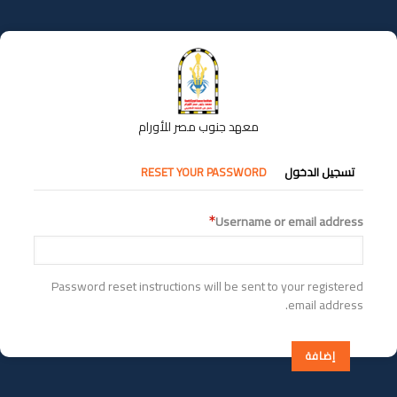
تجاوز
إلى
المحتوى
الرئيسي
معهد جنوب مصر للأورام
التبويبات
تسجيل الدخول
RESET YOUR PASSWORD
الأساسية
Username or email address
Password reset instructions will be sent to your registered
email address.