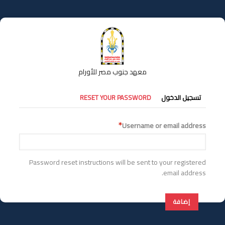
تجاوز
إلى
المحتوى
الرئيسي
معهد جنوب مصر للأورام
التبويبات
تسجيل الدخول
RESET YOUR PASSWORD
الأساسية
Username or email address
Password reset instructions will be sent to your registered
email address.