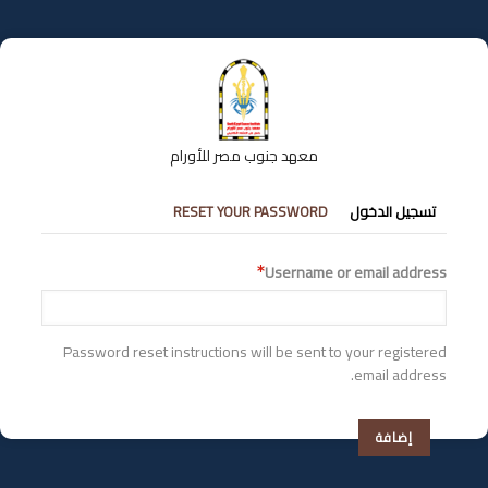
تجاوز
إلى
المحتوى
الرئيسي
معهد جنوب مصر للأورام
التبويبات
تسجيل الدخول
RESET YOUR PASSWORD
الأساسية
Username or email address
Password reset instructions will be sent to your registered
email address.