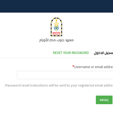
معهد جنوب مصر للأورام
تبويبات
سجيل الدخول
RESET YOUR PASSWORD
أساسية
Username or email addre
Password reset instructions will be sent to your registered email addre