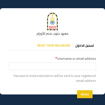
تجاوز
إلى
المحتوى
الرئيسي
معهد جنوب مصر للأورام
التبويبات
تسجيل الدخول
RESET YOUR PASSWORD
الأساسية
Username or email address
Password reset instructions will be sent to your registered
email address.