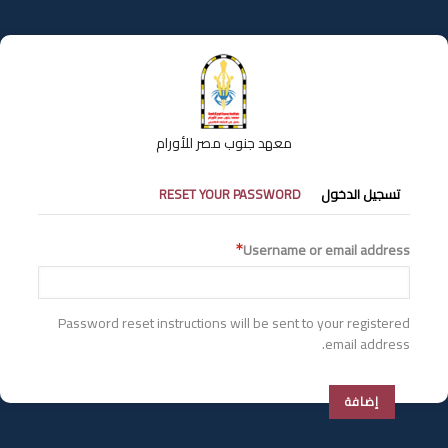
تجاوز
إلى
المحتوى
الرئيسي
معهد جنوب مصر للأورام
التبويبات
تسجيل الدخول
RESET YOUR PASSWORD
الأساسية
Username or email address
Password reset instructions will be sent to your registered
email address.