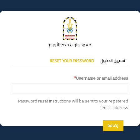
تجاوز
إلى
المحتوى
الرئيسي
معهد جنوب مصر للأورام
التبويبات
تسجيل الدخول
RESET YOUR PASSWORD
الأساسية
Username or email address
Password reset instructions will be sent to your registered
email address.