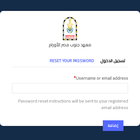
تجاوز
إلى
المحتوى
الرئيسي
معهد جنوب مصر للأورام
التبويبات
تسجيل الدخول
RESET YOUR PASSWORD
الأساسية
Username or email address
Password reset instructions will be sent to your registered
email address.