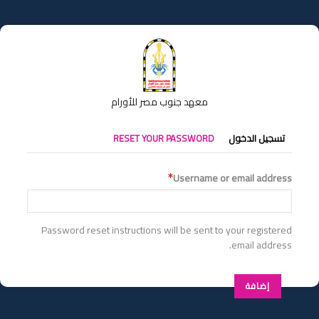
تجاوز
إلى
المحتوى
الرئيسي
معهد جنوب مصر للأورام
التبويبات
تسجيل الدخول
RESET YOUR PASSWORD
الأساسية
Username or email address
Password reset instructions will be sent to your registered
email address.