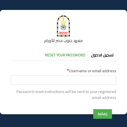
تجاوز
إلى
المحتوى
الرئيسي
معهد جنوب مصر للأورام
التبويبات
تسجيل الدخول
RESET YOUR PASSWORD
الأساسية
Username or email address
Password reset instructions will be sent to your registered
email address.