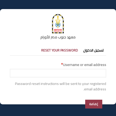
تجاوز
إلى
المحتوى
الرئيسي
معهد جنوب مصر للأورام
التبويبات
تسجيل الدخول
RESET YOUR PASSWORD
الأساسية
Username or email address
Password reset instructions will be sent to your registered
email address.