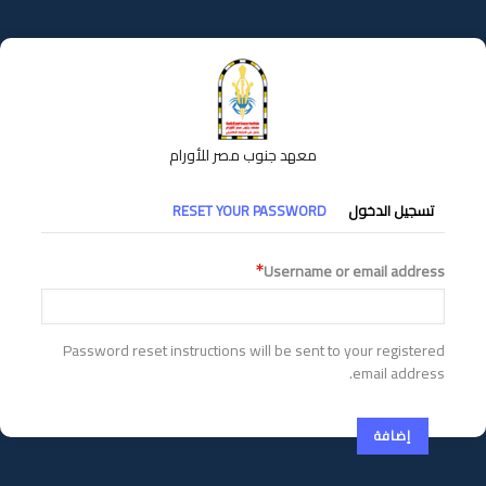
تجاوز
إلى
المحتوى
الرئيسي
معهد جنوب مصر للأورام
التبويبات
تسجيل الدخول
RESET YOUR PASSWORD
الأساسية
Username or email address
Password reset instructions will be sent to your registered
email address.