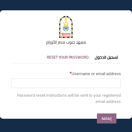
تجاوز
إلى
المحتوى
الرئيسي
معهد جنوب مصر للأورام
التبويبات
تسجيل الدخول
RESET YOUR PASSWORD
الأساسية
Username or email address
Password reset instructions will be sent to your registered
email address.