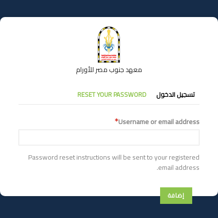
تجاوز
إلى
المحتوى
الرئيسي
معهد جنوب مصر للأورام
التبويبات
تسجيل الدخول
RESET YOUR PASSWORD
الأساسية
Username or email address
Password reset instructions will be sent to your registered
email address.