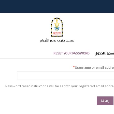
معهد جنوب مصر للأورام
تبويبات
سجيل الدخول
RESET YOUR PASSWORD
أساسية
Username or email addre
Password reset instructions will be sent to your registered email addre