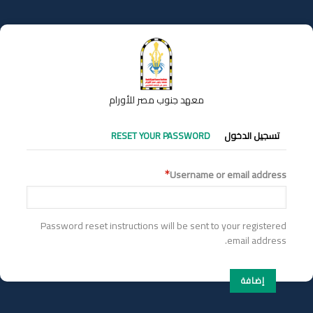
تجاوز
إلى
المحتوى
الرئيسي
معهد جنوب مصر للأورام
التبويبات
تسجيل الدخول
RESET YOUR PASSWORD
الأساسية
Username or email address
Password reset instructions will be sent to your registered
email address.