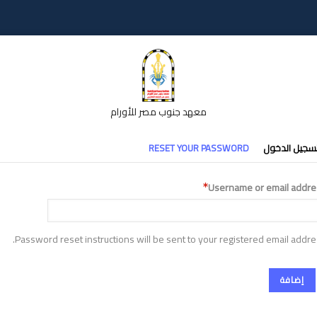
معهد جنوب مصر للأورام
تبويبات
سجيل الدخول
RESET YOUR PASSWORD
أساسية
Username or email addre
Password reset instructions will be sent to your registered email addre