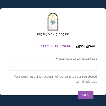
تجاوز
إلى
المحتوى
الرئيسي
معهد جنوب مصر للأورام
التبويبات
تسجيل الدخول
RESET YOUR PASSWORD
الأساسية
Username or email address
Password reset instructions will be sent to your registered
email address.