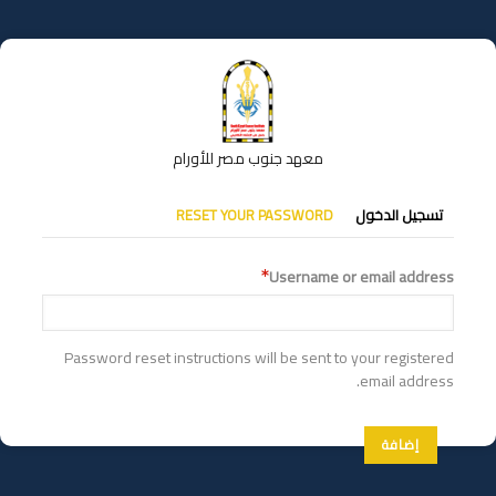
تجاوز
إلى
المحتوى
الرئيسي
معهد جنوب مصر للأورام
التبويبات
تسجيل الدخول
RESET YOUR PASSWORD
الأساسية
Username or email address
Password reset instructions will be sent to your registered
email address.