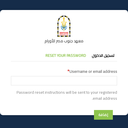
تجاوز
إلى
المحتوى
الرئيسي
معهد جنوب مصر للأورام
التبويبات
تسجيل الدخول
RESET YOUR PASSWORD
الأساسية
Username or email address
Password reset instructions will be sent to your registered
email address.