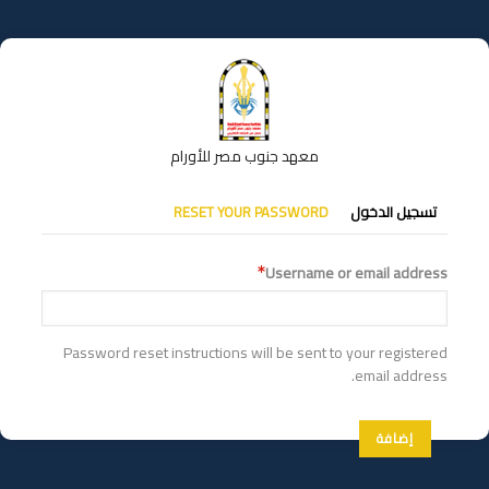
تجاوز
إلى
المحتوى
الرئيسي
معهد جنوب مصر للأورام
التبويبات
تسجيل الدخول
RESET YOUR PASSWORD
الأساسية
Username or email address
Password reset instructions will be sent to your registered
email address.