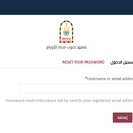
معهد جنوب مصر للأورام
تبويبات
سجيل الدخول
RESET YOUR PASSWORD
أساسية
Username or email addre
Password reset instructions will be sent to your registered email addre