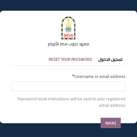
تجاوز
إلى
المحتوى
الرئيسي
معهد جنوب مصر للأورام
التبويبات
تسجيل الدخول
RESET YOUR PASSWORD
الأساسية
Username or email address
Password reset instructions will be sent to your registered
email address.