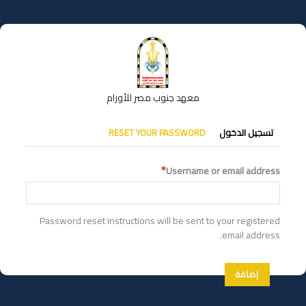
تجاوز
إلى
المحتوى
الرئيسي
معهد جنوب مصر للأورام
التبويبات
تسجيل الدخول
RESET YOUR PASSWORD
الأساسية
Username or email address
Password reset instructions will be sent to your registered
email address.