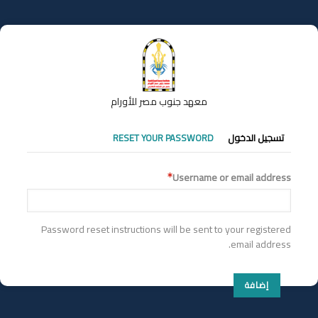
تجاوز
إلى
المحتوى
الرئيسي
معهد جنوب مصر للأورام
التبويبات
تسجيل الدخول
RESET YOUR PASSWORD
الأساسية
Username or email address
Password reset instructions will be sent to your registered
email address.