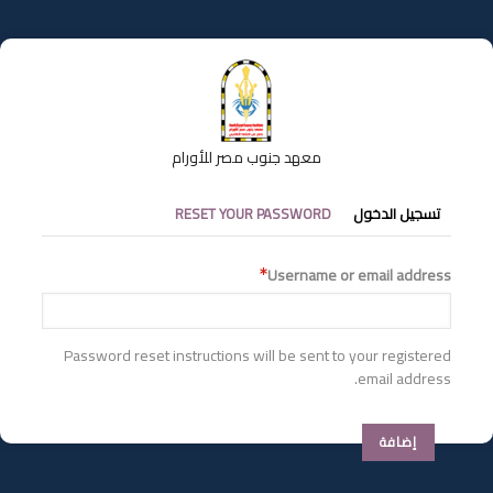
تجاوز
إلى
المحتوى
الرئيسي
معهد جنوب مصر للأورام
التبويبات
تسجيل الدخول
RESET YOUR PASSWORD
الأساسية
Username or email address
Password reset instructions will be sent to your registered
email address.