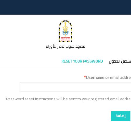
معهد جنوب مصر للأورام
تبويبات
سجيل الدخول
RESET YOUR PASSWORD
أساسية
Username or email addre
Password reset instructions will be sent to your registered email addre