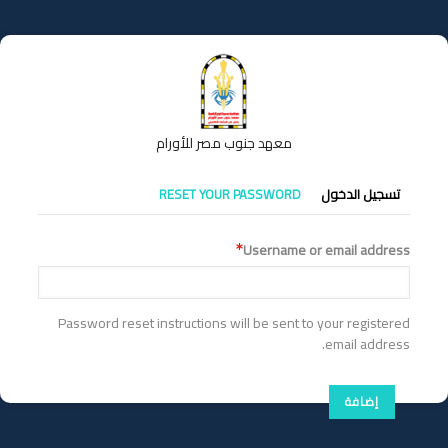
تجاوز
إلى
المحتوى
الرئيسي
معهد جنوب مصر للأورام
التبويبات
تسجيل الدخول
RESET YOUR PASSWORD
الأساسية
Username or email address
Password reset instructions will be sent to your registered
email address.