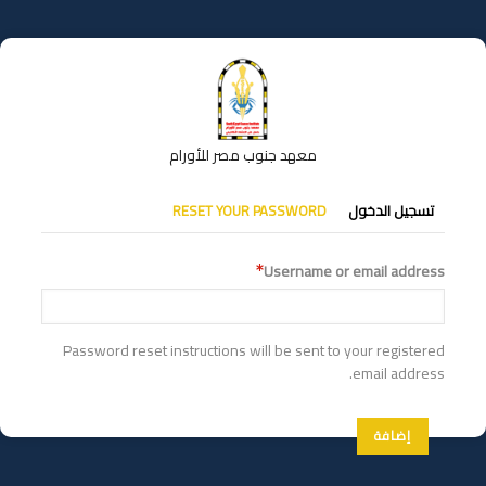
تجاوز
إلى
المحتوى
الرئيسي
معهد جنوب مصر للأورام
التبويبات
تسجيل الدخول
RESET YOUR PASSWORD
الأساسية
Username or email address
Password reset instructions will be sent to your registered
email address.